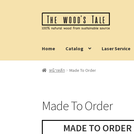
Skip
Skip
to
to
navigation
content
Home
Catalog
Laser Service
หน้าหลัก
Made To Order
Made To Order
MADE TO ORDER