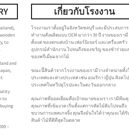
RY
เกี่ยวกับโรงงาน
ailand),
โรงงานเราตั้งอยู่ในจังหวัดชลบุรี และมีประสบการ
f wooden
ทำงานสั่งผลิตแบบ OEM มากว่า 30 ปี งานของเรามี
y, to
ตั้งแต่ ของตกแต่งบ้าน เฟอร์นิเจอร์ และเครื่องครัว
.
อุปกรณ์สำนักงาน ไปจนถึงของขวัญ ของชำร่วยแ
ของพรีเมี่ยมจากไม้
iland and
Japan,
ขณะนี้สินค้าจากโรงงานของเรามีวางจำหน่ายทั้ง
t.
ประเทศและต่างประเทศ เช่น อเมริกา ญี่ปุ่น สิงคโป
ประเทศในทวีปยุโรปและในตะวันออกกลาง
uality
n to
คุณภาพที่ยอดเยี่ยมคือเป้าหมายของเรา เรามีทีมค
 buying
คุณภาพที่เข้มงวด เริ่มตั้งแต่การคัดไม้ดิบไปจนถึง
ขบวนการแพคเกจจิ้ง คุณจึงมั่นใจได้ว่าคุณจะได้รั
สินค้าไม้ที่ดีที่สุดในตลาด
000 –