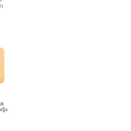
P
ดำ
GN
หญิง