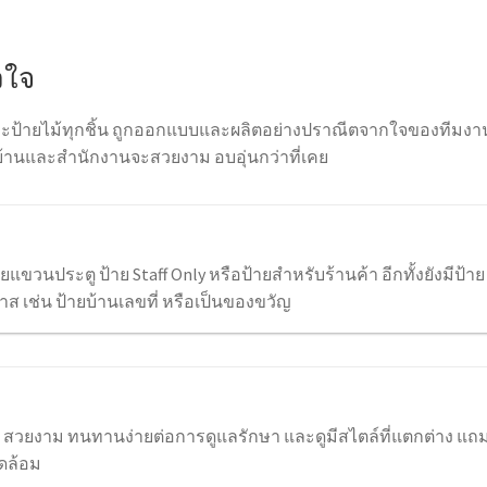
วใจ
ละป้ายไม้ทุกชิ้น ถูกออกแบบและผลิตอย่างปราณีตจากใจของทีมงา
ของบ้านและสำนักงานจะสวยงาม อบอุ่นกว่าที่เคย
้ายแขวนประตู ป้าย Staff Only หรือป้ายสำหรับร้านค้า อีกทั้งยังมีป้าย
าส เช่น ป้ายบ้านเลขที่ หรือเป็นของขวัญ
0% สวยงาม ทนทานง่ายต่อการดูแลรักษา และดูมีสไตล์ที่แตกต่าง แถ
วดล้อม